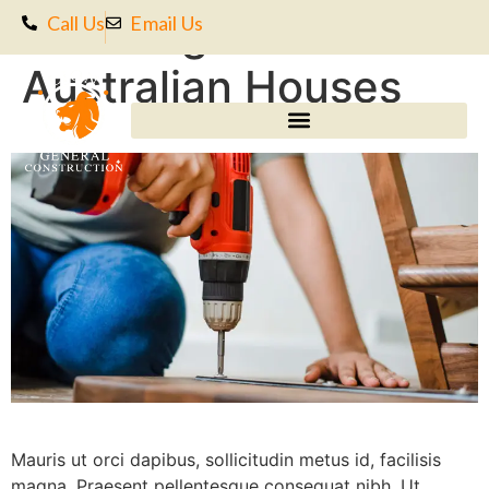
Cladding Ideas for
Call Us
Email Us
Australian Houses
Mauris ut orci dapibus, sollicitudin metus id, facilisis
magna. Praesent pellentesque consequat nibh. Ut