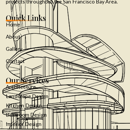
projects throughout the San Francisco Bay Area.
Quick Links
Home
About
Gallery
Contact
Our Services
Architecture
Landscape Design
Kitchen Design
Bathroom Design
Interior Design